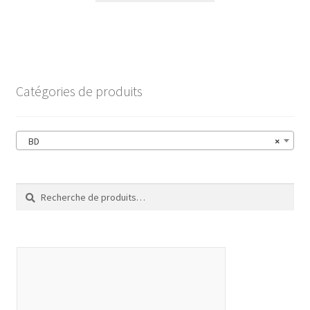
Catégories de produits
BD
×
Recherche
Recherche
pour :