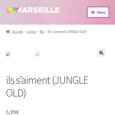
Aller
Aller
Menu
à
au
la
contenu
Boutique
navigation
Accueil
Livres
BD
ils s’aiment (JUNGLE OLD)
Bijoux
Calendrier
Dvd
ils s’aiment (JUNGLE
Livres
OLD)
5,99
€