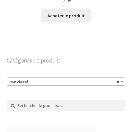
1,99
€
Acheter le produit
Catégories de produits
Non classé
×
Recherche
Recherche
pour :