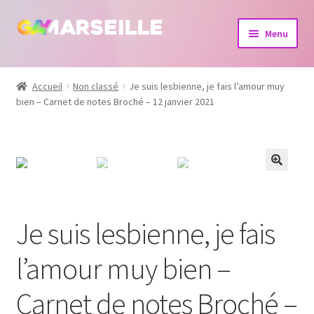
Aller
Aller
Menu
à
au
la
contenu
Boutique
navigation
Accueil
Non classé
Je suis lesbienne, je fais l’amour muy
bien – Carnet de notes Broché – 12 janvier 2021
Bijoux
Calendrier
Dvd
Livres
Je suis lesbienne, je fais
l’amour muy bien –
Carnet de notes Broché –