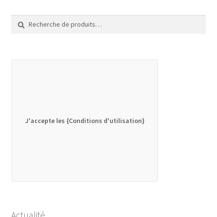
Recherche
Recherche
pour :
J'accepte les {Conditions d'utilisation}
Actualité