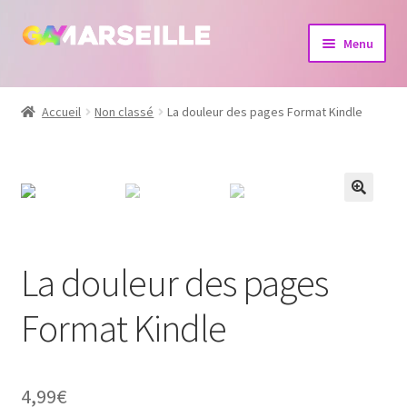
Aller
Aller
Menu
à
au
la
contenu
Boutique
navigation
Accueil
Non classé
La douleur des pages Format Kindle
Bijoux
Calendrier
Dvd
La douleur des pages
Livres
Format Kindle
4,99
€