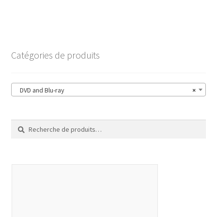
Catégories de produits
DVD and Blu-ray
×
Recherche
Recherche
pour :