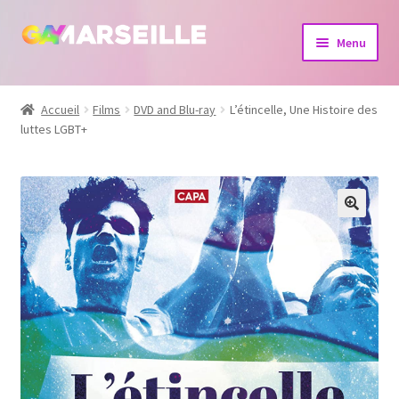
Aller
Aller
Menu
à
au
la
contenu
Boutique
navigation
Accueil
Films
DVD and Blu-ray
L’étincelle, Une Histoire des
luttes LGBT+
Bijoux
Calendrier
Dvd
Livres