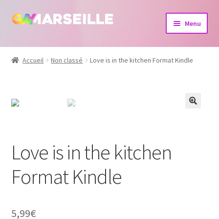
Aller
Aller
Menu
à
au
la
contenu
Boutique
navigation
Accueil
Non classé
Love is in the kitchen Format Kindle
Bijoux
Calendrier
Dvd
Love is in the kitchen
Livres
Format Kindle
5,99
€