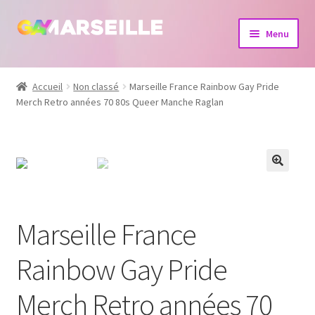
Aller
Aller
Menu
à
au
la
contenu
Boutique
navigation
Accueil
Non classé
Marseille France Rainbow Gay Pride
Merch Retro années 70 80s Queer Manche Raglan
Bijoux
Calendrier
Dvd
Livres
Marseille France
Rainbow Gay Pride
Merch Retro années 70