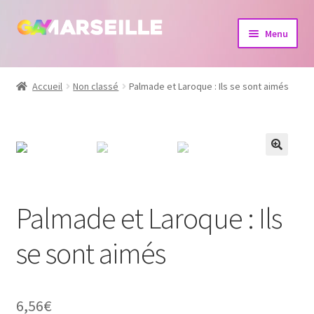
Aller
Aller
Menu
à
au
la
contenu
Boutique
navigation
Accueil
Non classé
Palmade et Laroque : Ils se sont aimés
Bijoux
Calendrier
Dvd
Palmade et Laroque : Ils
Livres
se sont aimés
6,56
€