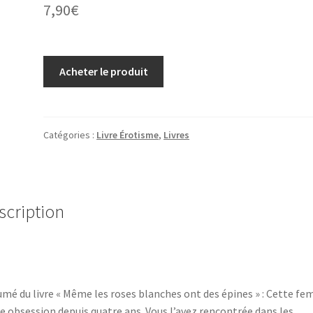
7,90
€
Acheter le produit
Catégories :
Livre Érotisme
,
Livres
scription
mé du livre « Même les roses blanches ont des épines » : Cette fe
e obsession depuis quatre ans. Vous l’avez rencontrée dans les