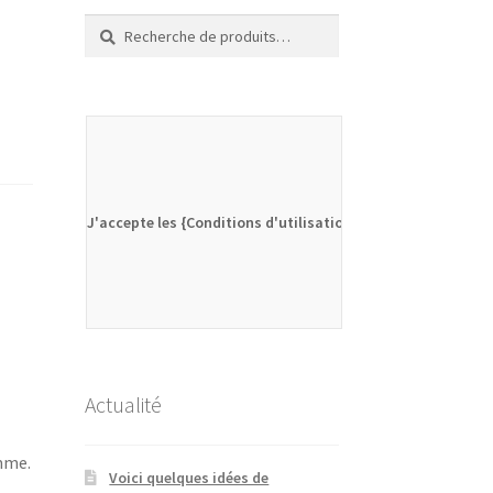
Recherche
Recherche
pour :
J'accepte les {Conditions d'utilisation}
Actualité
mme.
Voici quelques idées de