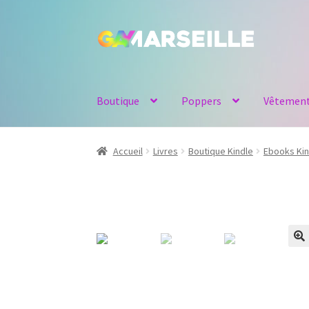
Aller
Aller
à
au
la
contenu
navigation
Boutique
Poppers
Vêtemen
Accueil
Livres
Boutique Kindle
Ebooks Kin