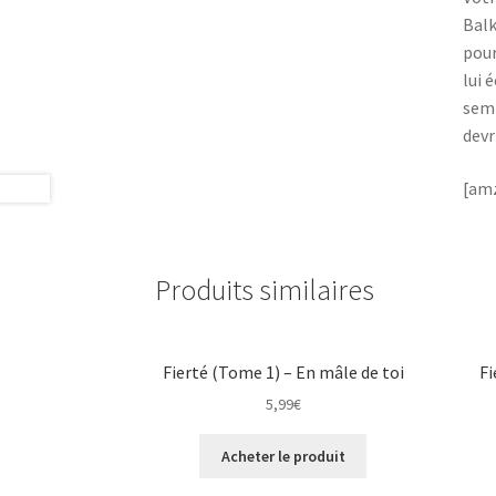
Balk
pour
lui 
semb
devr
[amz
Produits similaires
Fierté (Tome 1) – En mâle de toi
Fi
5,99
€
Acheter le produit