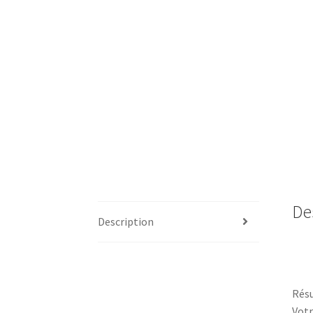
De
Description
Résu
Votr