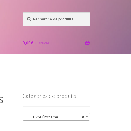
Recherche
Recherche
pour :
0,00
€
0 article
s
Catégories de produits
Livre Érotisme
×