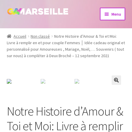
Aller
Aller
Menu
à
au
la
contenu
Boutique
navigation
Accueil
Non classé
Notre Histoire d’Amour & Toi et Moi:
Livre à remplir en et pour couple Femmes │ Idée cadeau original et
Bijoux
personnalisé pour Amoureuses , Mariage, Noël, … Souvenirs ( tout
sur nous) à compléter à Deux Broché – 12 septembre 2021
Calendrier
Dvd
Livres
Notre Histoire d’Amour &
Toi et Moi: Livre à remplir