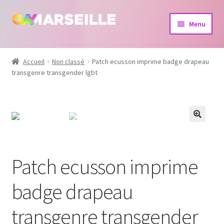
Aller
Aller
Menu
à
au
la
contenu
Boutique
navigation
Accueil
Non classé
Patch ecusson imprime badge drapeau
transgenre transgender lgbt
Bijoux
Calendrier
Dvd
Livres
Patch ecusson imprime
badge drapeau
transgenre transgender