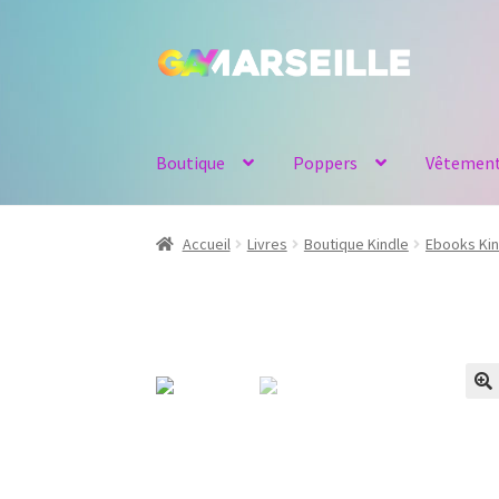
Aller
Aller
à
au
la
contenu
navigation
Boutique
Poppers
Vêtemen
Accueil
Livres
Boutique Kindle
Ebooks Kin