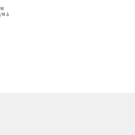
/M
M/M à