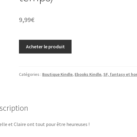
9,99
€
Acheter le produit
Catégories :
Boutique Kindle
,
Ebooks Kindle
,
SF, fantasy et ho
scription
elle et Claire ont tout pour être heureuses !