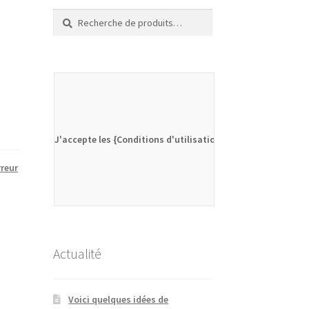
Recherche
Recherche
pour :
J'accepte les {Conditions d'utilisation}
rreur
Actualité
Voici quelques idées de