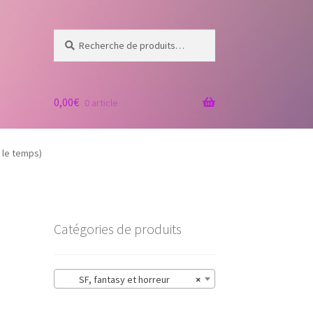
Recherche
Recherche
pour :
0,00
€
0 article
 le temps)
Catégories de produits
SF, fantasy et horreur
×