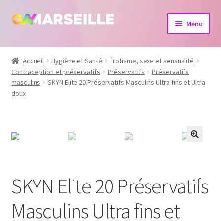
Aller
Aller
Menu
à
au
la
contenu
Boutique
navigation
Accueil
Hygiène et Santé
Érotisme, sexe et sensualité
Contraception et préservatifs
Préservatifs
Préservatifs
Bijoux
masculins
SKYN Elite 20 Préservatifs Masculins Ultra fins et Ultra
doux
Calendrier
Dvd
Livres
SKYN Elite 20 Préservatifs
Masculins Ultra fins et