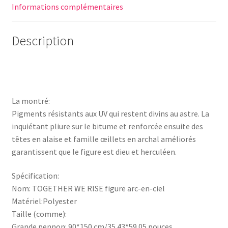
Informations complémentaires
Description
La montré:
Pigments résistants aux UV qui restent divins au astre. La
inquiétant pliure sur le bitume et renforcée ensuite des
têtes en alaise et famille œillets en archal améliorés
garantissent que le figure est dieu et herculéen.
Spécification:
Nom: TOGETHER WE RISE figure arc-en-ciel
Matériel:Polyester
Taille (comme):
Grande pennon: 90*150 cm/35.43*59.05 pouces