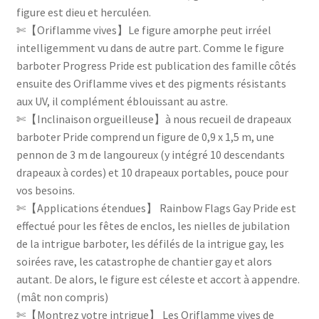
figure est dieu et herculéen.
✄【Oriflamme vives】Le figure amorphe peut irréel
intelligemment vu dans de autre part. Comme le figure
barboter Progress Pride est publication des famille côtés
ensuite des Oriflamme vives et des pigments résistants
aux UV, il complément éblouissant au astre.
✄【Inclinaison orgueilleuse】à nous recueil de drapeaux
barboter Pride comprend un figure de 0,9 x 1,5 m, une
pennon de 3 m de langoureux (y intégré 10 descendants
drapeaux à cordes) et 10 drapeaux portables, pouce pour
vos besoins.
✄【Applications étendues】 Rainbow Flags Gay Pride est
effectué pour les fêtes de enclos, les nielles de jubilation
de la intrigue barboter, les défilés de la intrigue gay, les
soirées rave, les catastrophe de chantier gay et alors
autant. De alors, le figure est céleste et accort à appendre.
(mât non compris)
✄【Montrez votre intrigue】 Les Oriflamme vives de