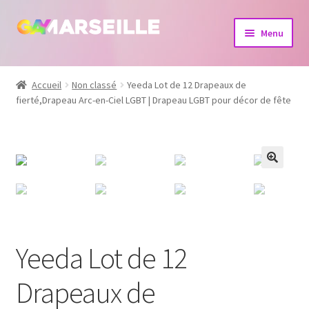
Aller
Aller
Menu
à
au
la
contenu
Boutique
navigation
Accueil
Non classé
Yeeda Lot de 12 Drapeaux de
fierté,Drapeau Arc-en-Ciel LGBT | Drapeau LGBT pour décor de fête
Bijoux
Calendrier
Dvd
Livres
Yeeda Lot de 12
Drapeaux de