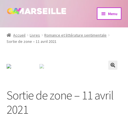
Aller
Aller
Menu
à
au
la
contenu
Boutique
navigation
Accueil
Livres
Romance et littérature sentimentale
Sortie de zone – 11 avril 2021
Bijoux
Calendrier
Dvd
Livres
Sortie de zone – 11 avril
2021