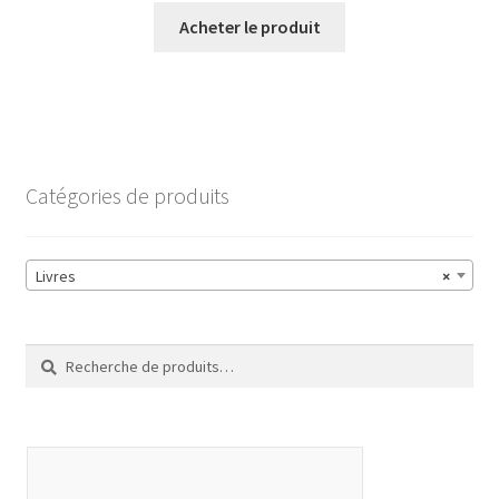
Acheter le produit
Catégories de produits
Livres
×
Recherche
Recherche
pour :