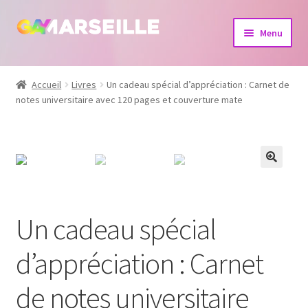
Aller
Aller
Menu
à
au
la
contenu
Boutique
navigation
Accueil
Livres
Un cadeau spécial d’appréciation : Carnet de
notes universitaire avec 120 pages et couverture mate
Bijoux
Calendrier
Dvd
Livres
Un cadeau spécial
d’appréciation : Carnet
de notes universitaire