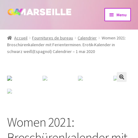
Aller
Aller
Menu
à
au
la
contenu
Boutique
navigation
Accueil
Fournitures de bureau
Calendrier
Women 2021:
Broschürenkalender mit Ferienterminen. Erotik-Kalender in
Bijoux
schwarz weiß(Espagnol) Calendrier – 1 mai 2020
Calendrier
Dvd
Livres
Women 2021:
Broschürenkalender mit