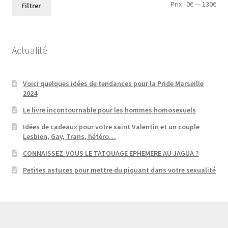
Prix
Prix
Prix :
0€
—
130€
Filtrer
min
ma
Actualité
Voici quelques idées de tendances pour la Pride Marseille
2024
Le livre incontournable pour les hommes homosexuels
Idées de cadeaux pour votre saint Valentin et un couple
Lesbien, Gay, Trans, hétéro…
CONNAISSEZ-VOUS LE TATOUAGE EPHEMERE AU JAGUA ?
Petites astuces pour mettre du piquant dans votre sexualité