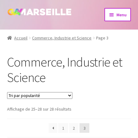
Aller
Aller
Menu
à
au
la
contenu
Boutique
navigation
Accueil
Commerce, Industrie et Science
Page 3
Bijoux
Commerce, Industrie et
Calendrier
Science
Dvd
Livres
Affichage de 25–28 sur 28 résultats
1
2
3