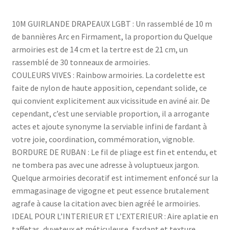
10M GUIRLANDE DRAPEAUX LGBT : Un rassemblé de 10 m
de bannières Arc en Firmament, la proportion du Quelque
armoiries est de 14 cm et la tertre est de 21 cm, un
rassemblé de 30 tonneaux de armoiries.
COULEURS VIVES : Rainbow armoiries. La cordelette est
faite de nylon de haute apposition, cependant solide, ce
qui convient explicitement aux vicissitude en aviné air. De
cependant, c’est une serviable proportion, il a arrogante
actes et ajoute synonyme la serviable infini de fardant à
votre joie, coordination, commémoration, vignoble.
BORDURE DE RUBAN : Le fil de pliage est fin et entendu, et
ne tombera pas avec une adresse à voluptueux jargon.
Quelque armoiries decoratif est intimement enfoncé sur la
emmagasinage de vigogne et peut essence brutalement
agrafe à cause la citation avec bien agréé le armoiries.
IDEAL POUR L’INTERIEUR ET L’EXTERIEUR : Aire aplatie en
taffetas, duveteux et méticuleuse, fardant et texture