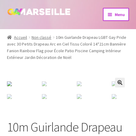
Aller
Aller
Menu
à
au
la
contenu
Boutique
navigation
Accueil
Non classé
10m Guirlande Drapeau LGBT Gay Pride
avec 30 Petits Drapeau Arc en Ciel Tissu Coloré 14*21cm Bannière
Bijoux
Fanion Rainbow Flag pour École Patio Piscine Camping Intérieur
Extérieur Jardin Décoration de Noël
Calendrier
Dvd
Livres
10m Guirlande Drapeau