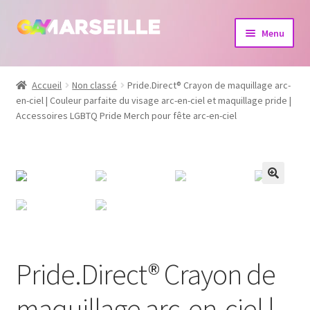
Aller
Aller
Menu
à
au
la
contenu
Boutique
navigation
Accueil
Non classé
Pride.Direct® Crayon de maquillage arc-
en-ciel | Couleur parfaite du visage arc-en-ciel et maquillage pride |
Bijoux
Accessoires LGBTQ Pride Merch pour fête arc-en-ciel
Calendrier
Dvd
Livres
Pride.Direct® Crayon de
maquillage arc-en-ciel |