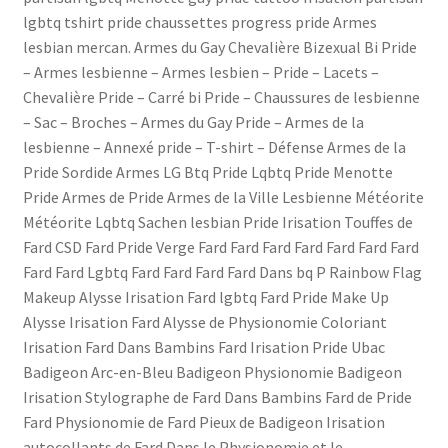
lgbtq tshirt pride chaussettes progress pride Armes
lesbian mercan. Armes du Gay Chevalière Bizexual Bi Pride
– Armes lesbienne – Armes lesbien – Pride – Lacets –
Chevalière Pride – Carré bi Pride – Chaussures de lesbienne
– Sac – Broches – Armes du Gay Pride – Armes de la
lesbienne – Annexé pride – T-shirt – Défense Armes de la
Pride Sordide Armes LG Btq Pride Lqbtq Pride Menotte
Pride Armes de Pride Armes de la Ville Lesbienne Météorite
Météorite Lqbtq Sachen lesbian Pride Irisation Touffes de
Fard CSD Fard Pride Verge Fard Fard Fard Fard Fard Fard Fard
Fard Fard Lgbtq Fard Fard Fard Fard Dans bq P Rainbow Flag
Makeup Alysse Irisation Fard lgbtq Fard Pride Make Up
Alysse Irisation Fard Alysse de Physionomie Coloriant
Irisation Fard Dans Bambins Fard Irisation Pride Ubac
Badigeon Arc-en-Bleu Badigeon Physionomie Badigeon
Irisation Stylographe de Fard Dans Bambins Fard de Pride
Fard Physionomie de Fard Pieux de Badigeon Irisation
autocollants de Fard Dans le Physionomie et le