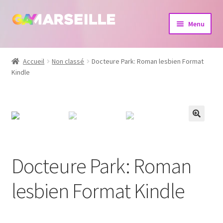
Aller
Aller
Menu
à
au
la
contenu
Boutique
navigation
Accueil
Non classé
Docteure Park: Roman lesbien Format
Kindle
Bijoux
Calendrier
Dvd
Livres
Docteure Park: Roman
lesbien Format Kindle