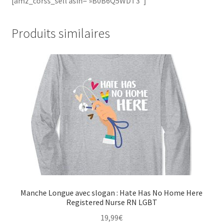
[amz_corss_sell asin= »B0B6Q5WDT3″]
Produits similaires
Manche Longue avec slogan : Hate Has No Home Here
Registered Nurse RN LGBT
19,99
€