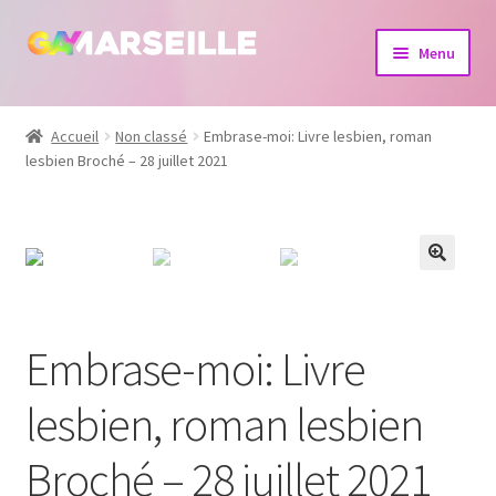
Aller
Aller
Menu
à
au
la
contenu
Boutique
navigation
Accueil
Non classé
Embrase-moi: Livre lesbien, roman
lesbien Broché – 28 juillet 2021
Bijoux
Calendrier
Dvd
Livres
Embrase-moi: Livre
lesbien, roman lesbien
Broché – 28 juillet 2021