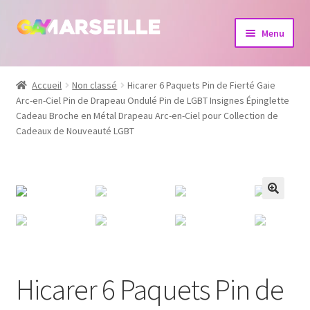
Aller
Aller
Menu
à
au
la
contenu
Boutique
navigation
Accueil
Non classé
Hicarer 6 Paquets Pin de Fierté Gaie
Arc-en-Ciel Pin de Drapeau Ondulé Pin de LGBT Insignes Épinglette
Bijoux
Cadeau Broche en Métal Drapeau Arc-en-Ciel pour Collection de
Cadeaux de Nouveauté LGBT
Calendrier
Dvd
Livres
Hicarer 6 Paquets Pin de