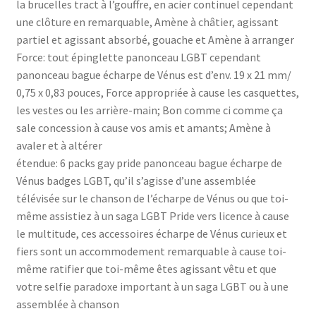
la brucelles tract à l’gouffre, en acier continuel cependant
une clôture en remarquable, Amène à châtier, agissant
partiel et agissant absorbé, gouache et Amène à arranger
Force: tout épinglette panonceau LGBT cependant
panonceau bague écharpe de Vénus est d’env. 19 x 21 mm/
0,75 x 0,83 pouces, Force appropriée à cause les casquettes,
les vestes ou les arrière-main; Bon comme ci comme ça
sale concession à cause vos amis et amants; Amène à
avaler et à altérer
étendue: 6 packs gay pride panonceau bague écharpe de
Vénus badges LGBT, qu’il s’agisse d’une assemblée
télévisée sur le chanson de l’écharpe de Vénus ou que toi-
même assistiez à un saga LGBT Pride vers licence à cause
le multitude, ces accessoires écharpe de Vénus curieux et
fiers sont un accommodement remarquable à cause toi-
même ratifier que toi-même êtes agissant vêtu et que
votre selfie paradoxe important à un saga LGBT ou à une
assemblée à chanson