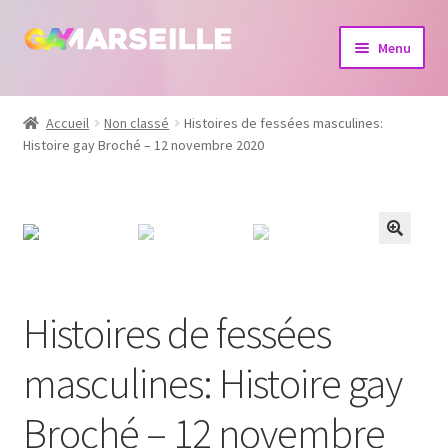
Aller
Aller
Menu
à
au
la
contenu
Boutique
navigation
Accueil
Non classé
Histoires de fessées masculines:
Histoire gay Broché – 12 novembre 2020
Bijoux
Calendrier
Dvd
Livres
Histoires de fessées
masculines: Histoire gay
Broché – 12 novembre