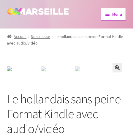
Aller
Aller
Menu
à
au
la
contenu
Boutique
navigation
Accueil
Non classé
Le hollandais sans peine Format Kindle
avec audio/vidéo
Bijoux
Calendrier
Dvd
Livres
Le hollandais sans peine
Format Kindle avec
audio/vidéo