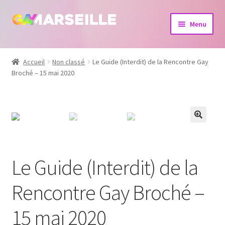
Aller
Aller
Menu
à
au
la
contenu
Boutique
navigation
Accueil
Non classé
Le Guide (Interdit) de la Rencontre Gay
Broché – 15 mai 2020
Bijoux
Calendrier
Dvd
Livres
Le Guide (Interdit) de la
Rencontre Gay Broché –
15 mai 2020