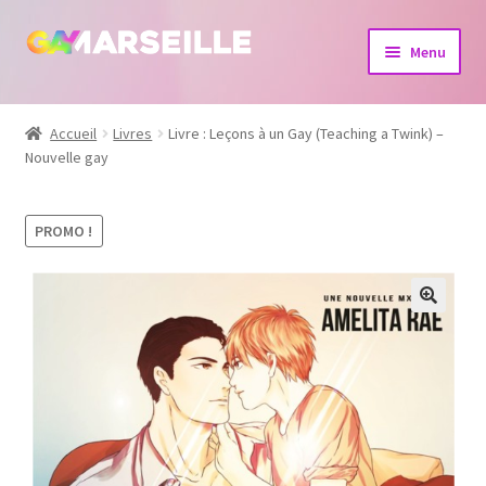
Aller
Aller
Menu
à
au
la
contenu
Boutique
navigation
Accueil
Livres
Livre : Leçons à un Gay (Teaching a Twink) –
Nouvelle gay
Bijoux
Calendrier
PROMO !
Dvd
Livres