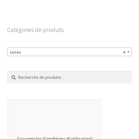
Catégories de produits
Livres
×
Recherche
Recherche
pour :
J'accepte les {Conditions d'utilisation}