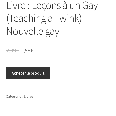
Livre : Leçons à un Gay
(Teaching a Twink) –
Nouvelle gay
Le
Le
2,99
€
1,99
€
prix
prix
initial
actuel
Acheter le produit
était :
est :
2,99€.
1,99€.
Catégorie :
Livres