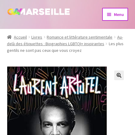
Aller
Aller
Menu
à
au
la
contenu
Boutique
navigation
Accueil
Livres
Romance et littérature sentimentale
Au-
delà des étiquettes : Biographies LGBTQI+ inspirantes
Les plus
Bijoux
gentils ne sont pas ceux que vous croyez
Calendrier
Dvd
Livres