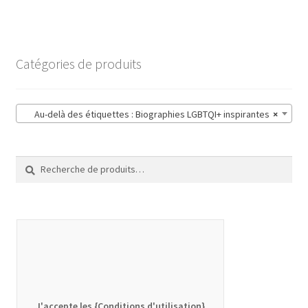
Catégories de produits
Au-delà des étiquettes : Biographies LGBTQI+ inspirantes
×
Recherche
Recherche
pour :
J'accepte les {Conditions d'utilisation}