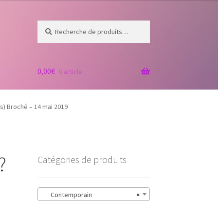
Recherche
Recherche
pour :
0,00
€
0 article
is) Broché – 14 mai 2019
?
Catégories de produits
Contemporain
×