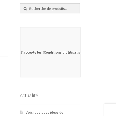
Recherche
Recherche
pour :
J'accepte les {Conditions d'utilisation}
Actualité
Voici quelques idées de