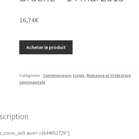
16,74
€
Acheter le produit
Catégories :
Contemporain
,
Livres
,
Romance et littérature
sentimentale
scription
_corss_sell asin= »1644051729″]