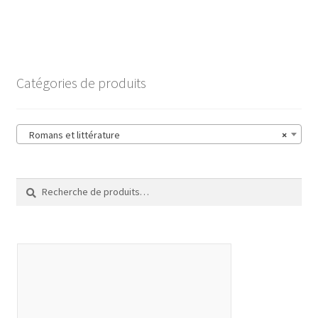
Catégories de produits
Romans et littérature
×
Recherche
Recherche
pour :