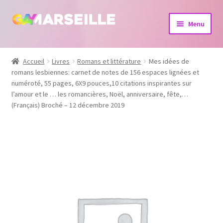
Aller
Aller
Menu
à
au
la
contenu
Boutique
navigation
Accueil
Livres
Romans et littérature
Mes idées de
romans lesbiennes: carnet de notes de 156 espaces lignées et
Bijoux
numéroté, 55 pages, 6X9 pouces,10 citations inspirantes sur
l’amour et le … les romancières, Noël, anniversaire, fête,…
Calendrier
(Français) Broché – 12 décembre 2019
Dvd
Livres