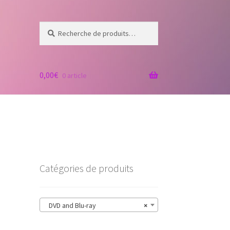
Recherche
Recherche
pour :
0,00
€
0 article
Catégories de produits
DVD and Blu-ray
×