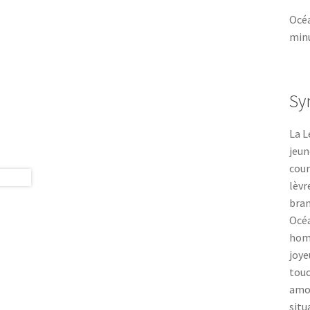
Océa
min
Sy
La L
jeun
cour
lèvr
bran
Océa
homo
joye
touc
amou
situ