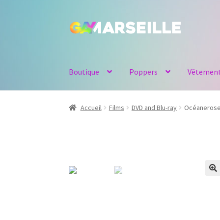
Aller
Aller
à
au
la
contenu
navigation
Boutique
Poppers
Vêtemen
Accueil
Films
DVD and Blu-ray
Océanerosem