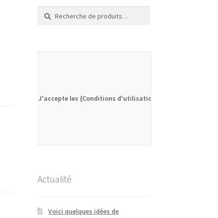
Recherche
Recherche
pour :
J'accepte les {Conditions d'utilisation}
Actualité
Voici quelques idées de