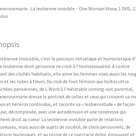
nerosemarie : La lesbienne invisible – One Woman Show, 1 DVD, 1
utes
nopsis
esbienne Invisisble, c’est le parcours initiatique et humoristique d
e lesbienne dont personne ne croit à l’homosexualité. A contre
ant des clichés habituels, elle aime les femmes mais aussi les rou
es et les robes à fleurs. Du club de foot féminin aux boîtes ultra
chées parisiennes, de L Word à l’inévitable coming-out parental,
nerosemarie dresse le portrait de celles et ceux qui croisent sa ro
s et hétéros confondus, et raconte sa « lesbiennitude » de façon
use, décomplexée, avec une autodérision et une tendresse qui
hent droit au coeur. La lesbienne invisible parle de relations
reuses, mais aussi de sujets de société, de choix personnels, de
ations burlesques, et au terme de ce spectacle drôle, émouvant et