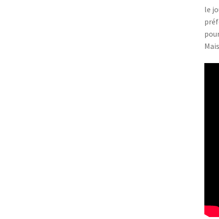
le j
préf
pour
Mais