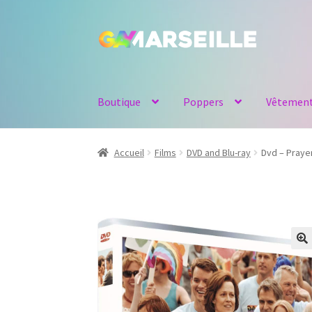
Aller
Aller
à
au
la
contenu
navigation
Boutique
Poppers
Vêtemen
Accueil
Films
DVD and Blu-ray
Dvd – Praye