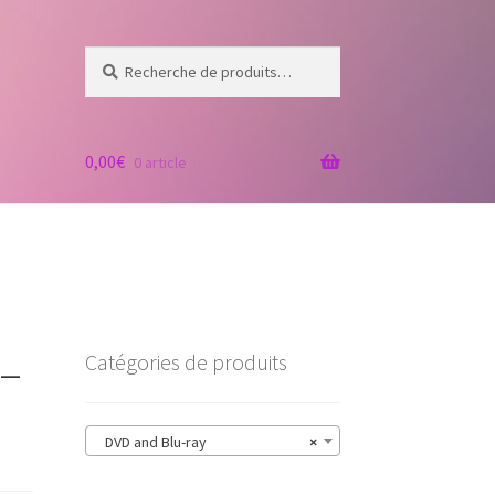
Recherche
Recherche
pour :
0,00
€
0 article
 –
Catégories de produits
DVD and Blu-ray
×