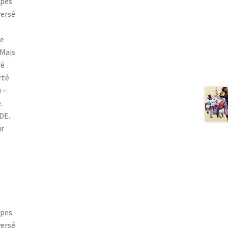
ipes
versé
re
 Mais
ré
rté
 –
.
DE.
ur
ipes
versé