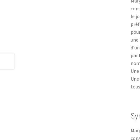
Mary
cons
le j
préf
pour
une 
d’un
par 
nomm
Une 
Une 
tou
Sy
Mary
cons