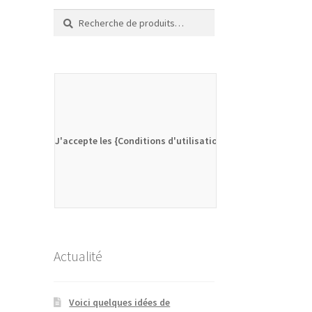
Recherche
Recherche
pour :
J'accepte les {Conditions d'utilisation}
Actualité
Voici quelques idées de