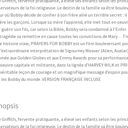
 Griffith, fervente pratiquante, a élevé ses enfants selon les princ
ervateurs de la foi religieuse. Le destin de la famille va être boule
our où Bobby décide de confier à son frère aîné un terrible secret : il
ère les garçons. Lorsque sa mère l’apprend, elle met tout en oeuv
 guérir son fils, car selon la Bible, Bobby sera condamné à l’Enfer.
tragédie va remettre en cause toutes les convictions de Mary… Ti
e histoire vraie, PRAYERS FOR BOBBY est un film bouleversant po
l’extraordinaire interprétation de Sigourney Weaver (Alien, Avatar)
ée aux Golden Globes et aux Emmy Awards pour sa performance
oeuvre capitale et militante, dans la lignée d’HARVEY MILK et PRI
véritable leçon de courage et un magnifique message d’espoir po
s les Bobby du monde. VERSION FRANÇAISE INCLUSE
nopsis
 Griffith, fervente pratiquante, a élevé ses enfants selon les princ
ervateurs de la foi religieuse. Le destin de la famille va être boule