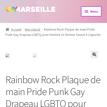
Aller
Aller
Menu
à
au
la
contenu
Boutique
navigation
Accueil
Non classé
Rainbow Rock Plaque de main Pride
Punk Gay Drapeau LGBTQ pour homme et femme Sweat à Capuche
Bijoux
Calendrier
Dvd
Livres
Rainbow Rock Plaque de
main Pride Punk Gay
Drapeau LGBTQ pour