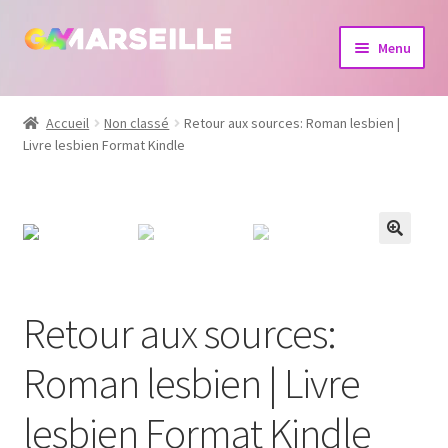
Aller
Aller
Menu
à
au
la
contenu
Boutique
navigation
Accueil
Non classé
Retour aux sources: Roman lesbien |
Livre lesbien Format Kindle
Bijoux
Calendrier
Dvd
Livres
Retour aux sources:
Roman lesbien | Livre
lesbien Format Kindle