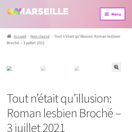
Aller
Aller
Menu
à
au
la
contenu
Boutique
navigation
Accueil
Non classé
Tout n’était qu’illusion: Roman lesbien
Broché – 3 juillet 2021
Bijoux
Calendrier
Dvd
Livres
Tout n’était qu’illusion:
Roman lesbien Broché –
3 juillet 2021