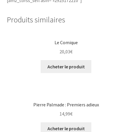
[amz_corss_sell asin= »2925172210″]
Produits similaires
Le Comique
20,03
€
Acheter le produit
Pierre Palmade : Premiers adieux
14,99
€
Acheter le produit