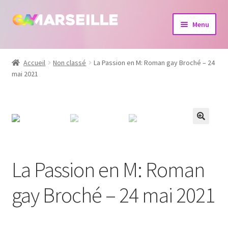
Aller
Aller
Menu
à
au
la
contenu
Boutique
navigation
Accueil
Non classé
La Passion en M: Roman gay Broché – 24
mai 2021
Bijoux
Calendrier
Dvd
Livres
La Passion en M: Roman
gay Broché – 24 mai 2021