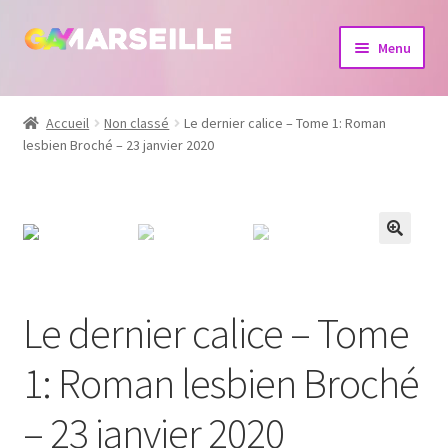
Aller
Aller
Menu
à
au
la
contenu
Boutique
navigation
Accueil
Non classé
Le dernier calice – Tome 1: Roman
lesbien Broché – 23 janvier 2020
Bijoux
Calendrier
Dvd
Livres
Le dernier calice – Tome
1: Roman lesbien Broché
– 23 janvier 2020