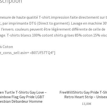
scription
mesure de haute qualité T-shirt.impression faite directement sur t
t, par imprimante DTG (Direct to garment). Lavage en machine 30
 l’envers. couleurs peuvent être légèrement différente de celle de
age. T-shirts blancs 100% cotont shirts grises 85% coton 15% vis
% Coton
_corss_sell asin= »B07JF57TQ4″]
en Turtle T-Shirts Gay Love –
FreeWillShirts Gay Pride T-Sh
inbow Flag Gay Pride LGBT
Retro Heart Strip – Unise
Lesbian Débardeur Homme
13,00
€