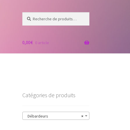
Recherche
Recherche
pour :
0,00
€
0 article
Catégories de produits
Débardeurs
×