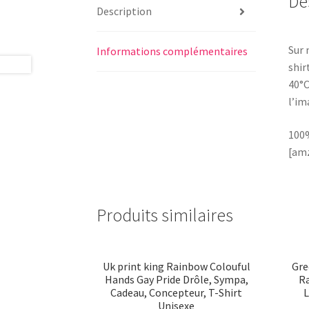
De
Description
Sur 
Informations complémentaires
shir
40°C
l’im
100
[amz
Produits similaires
Uk print king Rainbow Colouful
Gre
Hands Gay Pride Drôle, Sympa,
Ra
Cadeau, Concepteur, T-Shirt
Unisexe