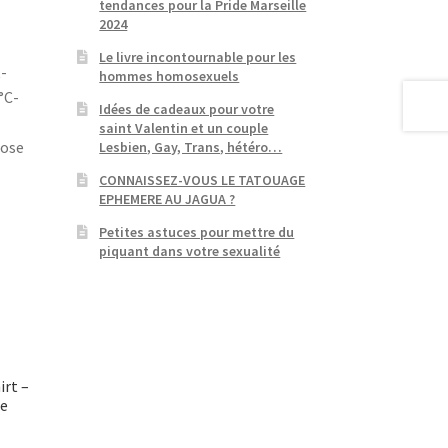
tendances pour la Pride Marseille
2024
Le livre incontournable pour les
-
hommes homosexuels
°C-
Idées de cadeaux pour votre
saint Valentin et un couple
cose
Lesbien, Gay, Trans, hétéro…
CONNAISSEZ-VOUS LE TATOUAGE
EPHEMERE AU JAGUA ?
Petites astuces pour mettre du
piquant dans votre sexualité
irt –
xe