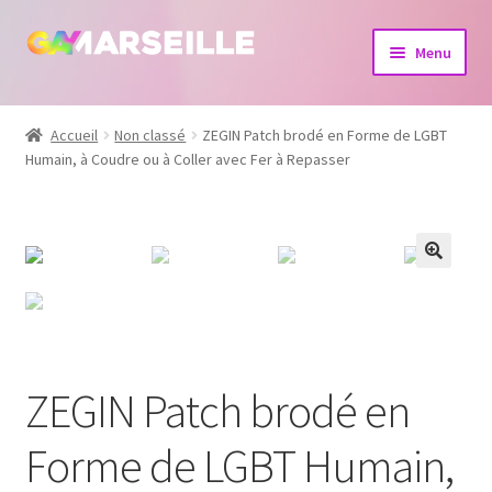
Aller
Aller
Menu
à
au
la
contenu
Boutique
navigation
Accueil
Non classé
ZEGIN Patch brodé en Forme de LGBT
Humain, à Coudre ou à Coller avec Fer à Repasser
Bijoux
Calendrier
Dvd
Livres
ZEGIN Patch brodé en
Forme de LGBT Humain,