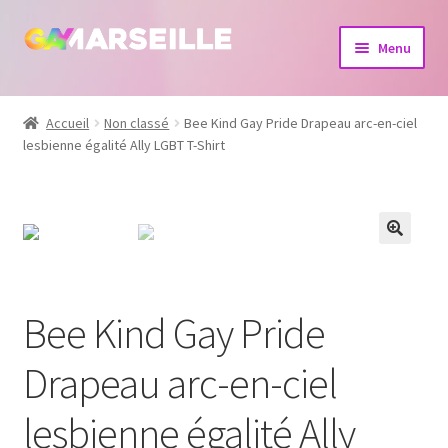
Aller
Aller
Menu
à
au
la
contenu
Boutique
navigation
Accueil
Non classé
Bee Kind Gay Pride Drapeau arc-en-ciel
lesbienne égalité Ally LGBT T-Shirt
Bijoux
Calendrier
Dvd
Livres
Bee Kind Gay Pride
Drapeau arc-en-ciel
lesbienne égalité Ally