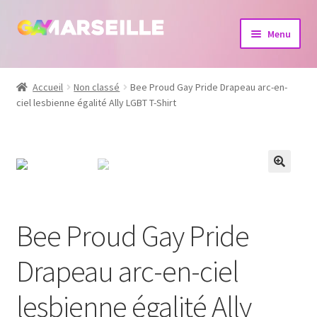
Aller
Aller
Menu
à
au
la
contenu
Boutique
navigation
Accueil
Non classé
Bee Proud Gay Pride Drapeau arc-en-
ciel lesbienne égalité Ally LGBT T-Shirt
Bijoux
Calendrier
Dvd
Livres
Bee Proud Gay Pride
Drapeau arc-en-ciel
lesbienne égalité Ally